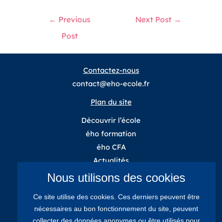
←
Previous
Next Post
→
Post
Contactez-nous
contact@eho-ecole.fr
Plan du site
Découvrir l’école
ého formation
ého CFA
Actualités
Cookies
Nous utilisons des cookies
Mentions légales
Ce site utilise des cookies. Ces derniers peuvent être
Suivez-nous
nécessaires au bon fonctionnement du site, peuvent
collecter des données anonymes ou être utilisés pour